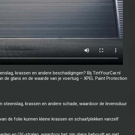
enslag, krassen en andere beschadigingen? Bij TintYourCar.nl
 de glans en de waarde van je voertuig – XPEL Paint Protection
en steenslag, krassen en andere schade, waardoor de levensduur
 van de folie kunnen kleine krassen en schaafplekken vanzelf
eden en UV-stralen, waardoor het zijn glans behoudt en niet