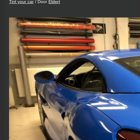
Tint your car
/ Door
Eldert