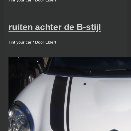
Tint your car
/ Door
Eldert
ruiten achter de B-stijl
Tint your car
/ Door
Eldert